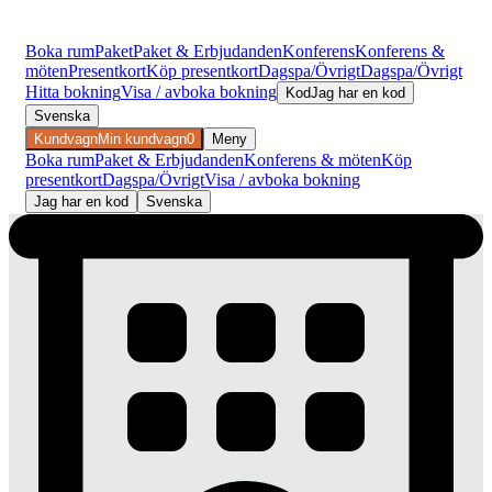
Boka rum
Paket
Paket & Erbjudanden
Konferens
Konferens &
möten
Presentkort
Köp presentkort
Dagspa/Övrigt
Dagspa/Övrigt
Hitta bokning
Visa / avboka bokning
Kod
Jag har en kod
Svenska
Kundvagn
Min kundvagn
0
Meny
Boka rum
Paket & Erbjudanden
Konferens & möten
Köp
presentkort
Dagspa/Övrigt
Visa / avboka bokning
Jag har en kod
Svenska