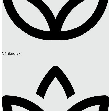
Västkustlyx