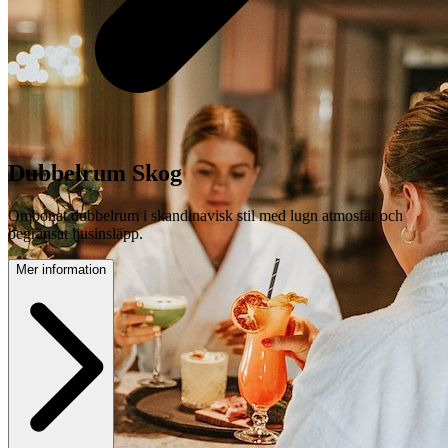
Dubbelrum Skog
Ombonat dubbelrum i skandinavisk stil med lugn atmosfär och
begränsat ljusinsläpp.
Mer information