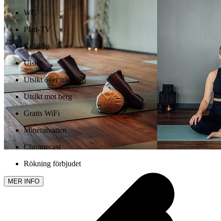
WC
Platt-TV
Kylskåp
Utsikt
Utsikt över trädgård
Utsikt mot berg
Gratis WiFi
Mineralvatten
Chromecast
Rökning förbjudet
MER INFO