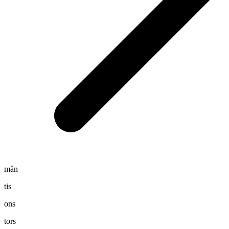
mån
tis
ons
tors