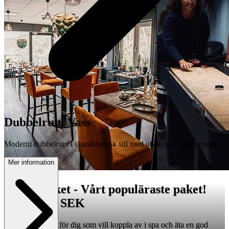
Dubbelrum Vass
Modernt dubbelrum i skandinavisk stil med utsikt mot grönområde.
Mer information
VANN-paket - Vårt populäraste paket!
från 1 695 SEK
Ett perfekt paket för dig som vill koppla av i spa och äta en god