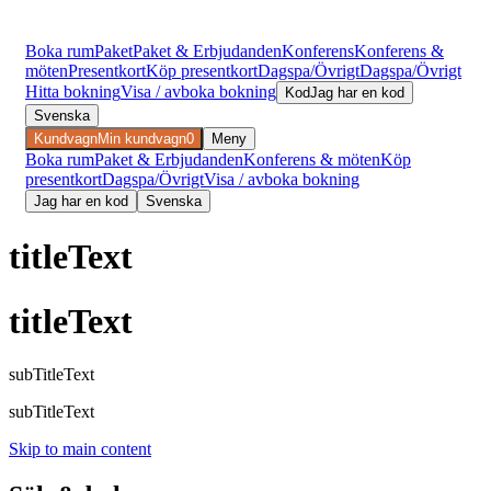
Boka rum
Paket
Paket & Erbjudanden
Konferens
Konferens &
möten
Presentkort
Köp presentkort
Dagspa/Övrigt
Dagspa/Övrigt
Hitta bokning
Visa / avboka bokning
Kod
Jag har en kod
Svenska
Kundvagn
Min kundvagn
0
Meny
Boka rum
Paket & Erbjudanden
Konferens & möten
Köp
presentkort
Dagspa/Övrigt
Visa / avboka bokning
Jag har en kod
Svenska
titleText
titleText
subTitleText
subTitleText
Skip to main content