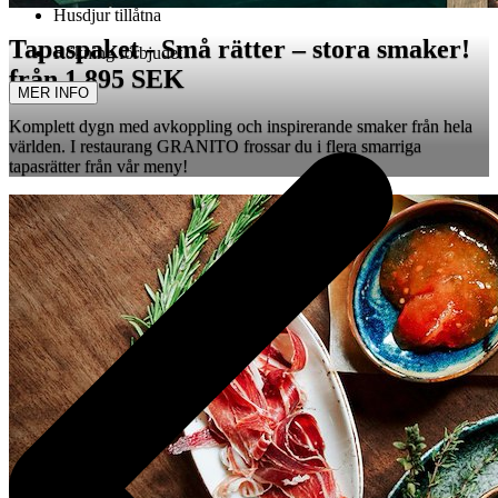
Husdjur tillåtna
Tapaspaket - Små rätter – stora smaker!
Rökning förbjudet
från 1 895 SEK
MER INFO
Komplett dygn med avkoppling och inspirerande smaker från hela
världen. I restaurang GRANITO frossar du i flera smarriga
tapasrätter från vår meny!