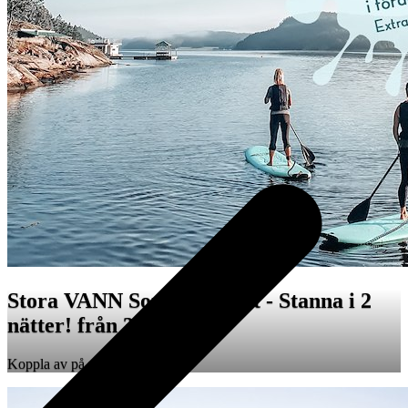
Stora VANN Sommarpaket - Stanna i 2
nätter! från 3 690 SEK
Koppla av på riktigt i två dagar!