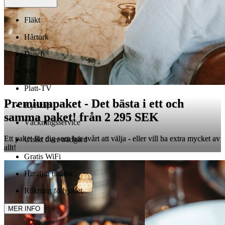
Fläkt
Hårtork
Dusch
WC
Platt-TV
Premiumpaket - Det bästa i ett och
Kylskåp
samma paket! från 2 295 SEK
Väckningsservice
Ett paket för dig som har svårt att välja - eller vill ha extra mycket av
Utsikt över trädgård
allt!
Gratis WiFi
Husdjur tillåtna
Rökning förbjudet
MER INFO