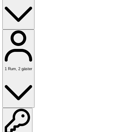
1
Rum
,
2
gäster