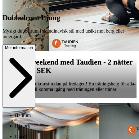
Dubbelrum Ljung
Mysigt dubbelrum i skandinavisk stil med utsikt mot berg eller
innergård.
Mer information
Träningsweekend med Taudien - 2 nätter
från 5 890 SEK
Njut extra med ankomst redan på fredagen! En träningshelg för alla-
oavsett om du vill komma igång med träningen eller tränar
regelbundet.
Badrum
Hårtork
Dusch