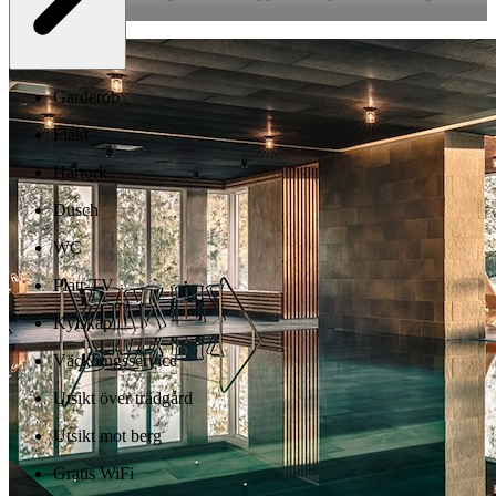
middag.
Garderob
Fläkt
Hårtork
Dusch
WC
Platt-TV
Kylskåp
Väckningsservice
Utsikt över trädgård
Utsikt mot berg
Gratis WiFi